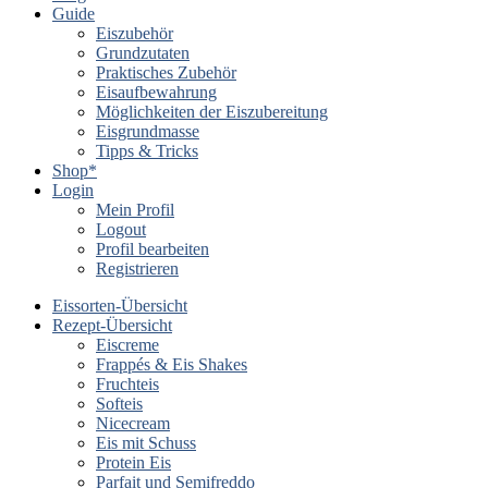
Guide
Eiszubehör
Grundzutaten
Praktisches Zubehör
Eisaufbewahrung
Möglichkeiten der Eiszubereitung
Eisgrundmasse
Tipps & Tricks
Shop*
Login
Mein Profil
Logout
Profil bearbeiten
Registrieren
Eissorten-Übersicht
Rezept-Übersicht
Eiscreme
Frappés & Eis Shakes
Fruchteis
Softeis
Nicecream
Eis mit Schuss
Protein Eis
Parfait und Semifreddo