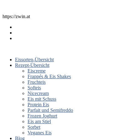
https://zwin.at
Eissorten-Übersicht
Rezept-Übersicht
Eiscreme
Frappés & Eis Shakes
Fruchteis
Softeis
Nicecream
Eis mit Schuss
Protein Eis
Parfait und Semifreddo
Frozen Joghurt
Eis am Stiel
Sorbet
Veganes Eis
Blog