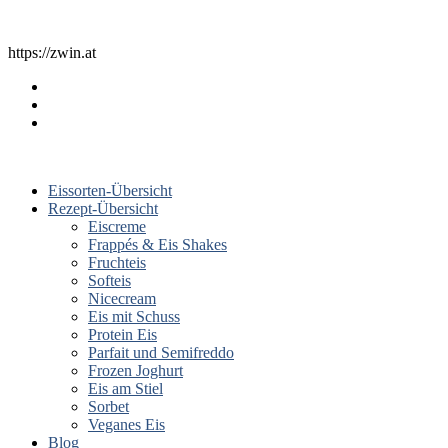
https://zwin.at
Eissorten-Übersicht
Rezept-Übersicht
Eiscreme
Frappés & Eis Shakes
Fruchteis
Softeis
Nicecream
Eis mit Schuss
Protein Eis
Parfait und Semifreddo
Frozen Joghurt
Eis am Stiel
Sorbet
Veganes Eis
Blog