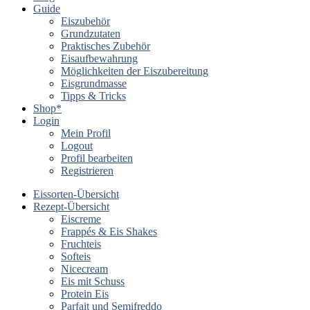
Guide
Eiszubehör
Grundzutaten
Praktisches Zubehör
Eisaufbewahrung
Möglichkeiten der Eiszubereitung
Eisgrundmasse
Tipps & Tricks
Shop*
Login
Mein Profil
Logout
Profil bearbeiten
Registrieren
Eissorten-Übersicht
Rezept-Übersicht
Eiscreme
Frappés & Eis Shakes
Fruchteis
Softeis
Nicecream
Eis mit Schuss
Protein Eis
Parfait und Semifreddo