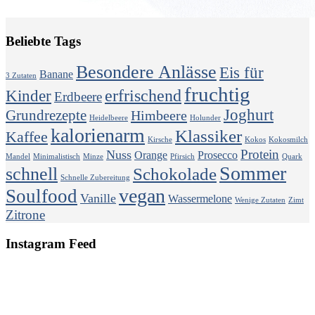
Beliebte Tags
Besondere Anlässe
Eis für
Banane
3 Zutaten
fruchtig
erfrischend
Kinder
Erdbeere
Joghurt
Grundrezepte
Himbeere
Heidelbeere
Holunder
kalorienarm
Klassiker
Kaffee
Kirsche
Kokos
Kokosmilch
Protein
Nuss
Orange
Prosecco
Mandel
Minimalistisch
Minze
Pfirsich
Quark
Sommer
schnell
Schokolade
Schnelle Zubereitung
vegan
Soulfood
Vanille
Wassermelone
Wenige Zutaten
Zimt
Zitrone
Instagram Feed