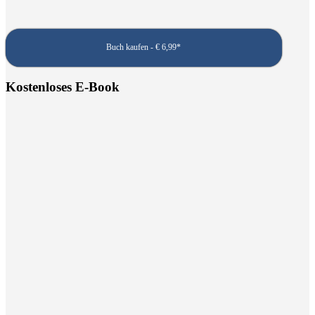
Buch kaufen - € 6,99*
Kostenloses E-Book
Kostenlose Eis Rezepthefte
Lade dir die Eis-Rezepthefte herunter und
erhalte regelmäßig neue Rezepte und