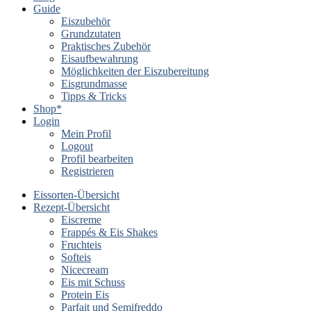
Guide
Eiszubehör
Grundzutaten
Praktisches Zubehör
Eisaufbewahrung
Möglichkeiten der Eiszubereitung
Eisgrundmasse
Tipps & Tricks
Shop*
Login
Mein Profil
Logout
Profil bearbeiten
Registrieren
Eissorten-Übersicht
Rezept-Übersicht
Eiscreme
Frappés & Eis Shakes
Fruchteis
Softeis
Nicecream
Eis mit Schuss
Protein Eis
Parfait und Semifreddo