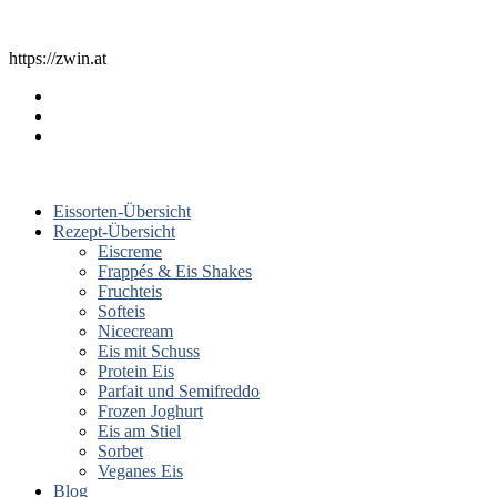
https://zwin.at
Eissorten-Übersicht
Rezept-Übersicht
Eiscreme
Frappés & Eis Shakes
Fruchteis
Softeis
Nicecream
Eis mit Schuss
Protein Eis
Parfait und Semifreddo
Frozen Joghurt
Eis am Stiel
Sorbet
Veganes Eis
Blog