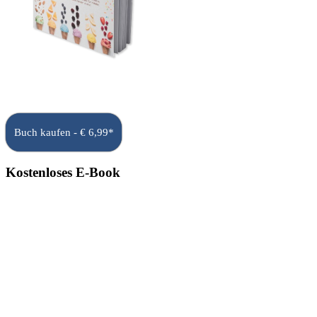
Buch kaufen - € 6,99*
Kostenloses E-Book
Lade dir die Eis-Re