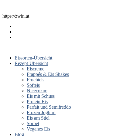
https://zwin.at
Eissorten-Übersicht
Rezept-Übersicht
Eiscreme
Frappés & Eis Shakes
Fruchteis
Softeis
Nicecream
Eis mit Schuss
Protein Eis
Parfait und Semifreddo
Frozen Joghurt
Eis am Stiel
Sorbet
Veganes Eis
Blog