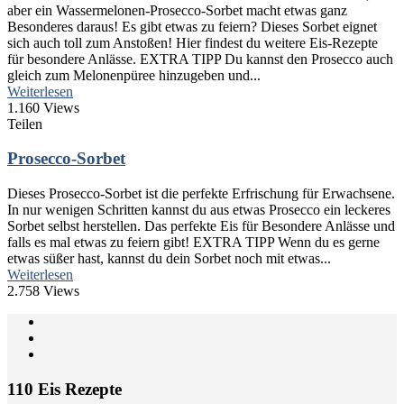
aber ein Wassermelonen-Prosecco-Sorbet macht etwas ganz
Besonderes daraus! Es gibt etwas zu feiern? Dieses Sorbet eignet
sich auch toll zum Anstoßen! Hier findest du weitere Eis-Rezepte
für besondere Anlässe. EXTRA TIPP Du kannst den Prosecco auch
gleich zum Melonenpüree hinzugeben und...
Weiterlesen
1.160 Views
Teilen
Prosecco-Sorbet
Dieses Prosecco-Sorbet ist die perfekte Erfrischung für Erwachsene.
In nur wenigen Schritten kannst du aus etwas Prosecco ein leckeres
Sorbet selbst herstellen. Das perfekte Eis für Besondere Anlässe und
falls es mal etwas zu feiern gibt! EXTRA TIPP Wenn du es gerne
etwas süßer hast, kannst du dein Sorbet noch mit etwas...
Weiterlesen
2.758 Views
110 Eis Rezepte