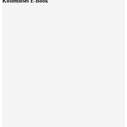
Kostenloses E-Book
Kostenlose Eis Rezepthefte
Lade dir die Eis-Rezepthefte herunter und
erhalte regelmäßig neue Rezepte und
Angebote.
E-Mail
E-Mail Adresse