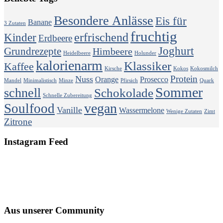
Besondere Anlässe
Eis für
Banane
3 Zutaten
fruchtig
erfrischend
Kinder
Erdbeere
Joghurt
Grundrezepte
Himbeere
Heidelbeere
Holunder
kalorienarm
Klassiker
Kaffee
Kirsche
Kokos
Kokosmilch
Protein
Nuss
Orange
Prosecco
Mandel
Minimalistisch
Minze
Pfirsich
Quark
Sommer
schnell
Schokolade
Schnelle Zubereitung
vegan
Soulfood
Vanille
Wassermelone
Wenige Zutaten
Zimt
Zitrone
Instagram Feed
Aus unserer Community