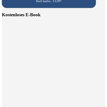
Buch kaufen - € 6,99*
Kostenloses E-Book
Kostenlose Eis Rezepthefte
Lade dir die Eis-Rezepthefte herunter und
erhalte regelmäßig neue Rezepte und
Angebote.