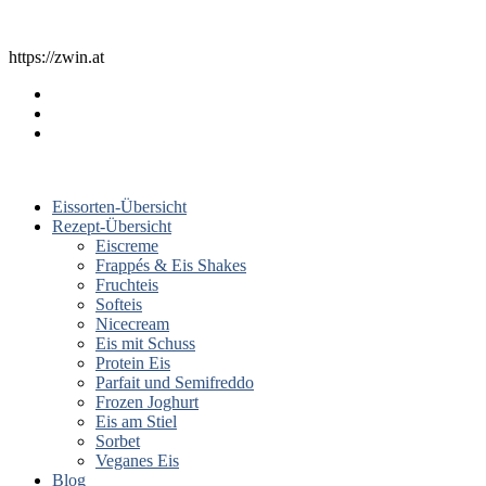
https://zwin.at
Eissorten-Übersicht
Rezept-Übersicht
Eiscreme
Frappés & Eis Shakes
Fruchteis
Softeis
Nicecream
Eis mit Schuss
Protein Eis
Parfait und Semifreddo
Frozen Joghurt
Eis am Stiel
Sorbet
Veganes Eis
Blog