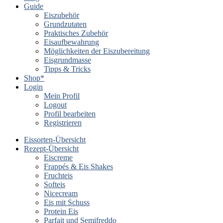
Guide
Eiszubehör
Grundzutaten
Praktisches Zubehör
Eisaufbewahrung
Möglichkeiten der Eiszubereitung
Eisgrundmasse
Tipps & Tricks
Shop*
Login
Mein Profil
Logout
Profil bearbeiten
Registrieren
Eissorten-Übersicht
Rezept-Übersicht
Eiscreme
Frappés & Eis Shakes
Fruchteis
Softeis
Nicecream
Eis mit Schuss
Protein Eis
Parfait und Semifreddo