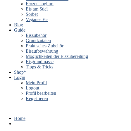
Frozen Joghurt
Eis am Stiel
Sorbet
Veganes Eis
Blog
Guide
Eiszubehör
Grundzutaten
Praktisches Zubehör
Eisaufbewahrung
Möglichkeiten der Eiszubereitung
Eisgrundmasse
Tipps & Tricks
Shop*
Login
Mein Profil
Logout
Profil bearbeiten
Registrieren
Home