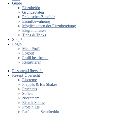
Guide
Eiszubehör
Grundzutaten
Praktisches Zubehör
Eisaufbewahrung
Möglichkeiten der Eiszubereitung
Eisgrundmasse
Tipps & Tricks
Shop*
Login
Mein Profil
Logout
Profil bearbeiten
Registrieren
Eissorten-Übersicht
Rezept-Übersicht
Eiscreme
Frappés & Eis Shakes
Fruchteis
Softeis
Nicecream
Eis mit Schuss
Protein Eis
Parfait und Semifreddo