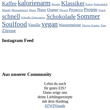
kalorienarm
Klassiker
Kaffee
Kirsche
Kokos
Kokosmilch
Protein
Nuss
Orange
Prosecco
Mandel
Minimalistisch
Minze
Pfirsich
Quark
Sommer
schnell
Schokolade
Schnelle Zubereitung
vegan
Soulfood
Vanille
Wassermelone
Wenige Zutaten
Zimt
Zitrone
Instagram Feed
Aus unserer Community
Lebst du auch
für gutes EIS?
Dann zeige uns
deine Lieblingsrezepte
mit dem Hashtag
#ZWINmade