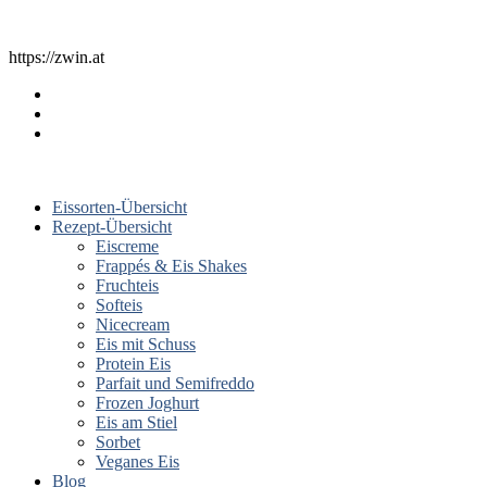
https://zwin.at
Eissorten-Übersicht
Rezept-Übersicht
Eiscreme
Frappés & Eis Shakes
Fruchteis
Softeis
Nicecream
Eis mit Schuss
Protein Eis
Parfait und Semifreddo
Frozen Joghurt
Eis am Stiel
Sorbet
Veganes Eis
Blog