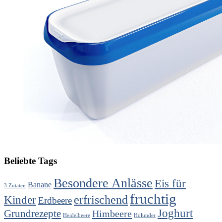
Beliebte Tags
Besondere Anlässe
Eis für
Banane
3 Zutaten
fruchtig
erfrischend
Kinder
Erdbeere
Joghurt
Grundrezepte
Himbeere
Heidelbeere
Holunder