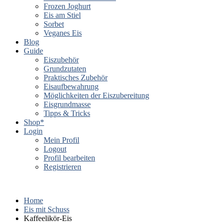
Frozen Joghurt
Eis am Stiel
Sorbet
Veganes Eis
Blog
Guide
Eiszubehör
Grundzutaten
Praktisches Zubehör
Eisaufbewahrung
Möglichkeiten der Eiszubereitung
Eisgrundmasse
Tipps & Tricks
Shop*
Login
Mein Profil
Logout
Profil bearbeiten
Registrieren
Home
Eis mit Schuss
Kaffeelikör-Eis