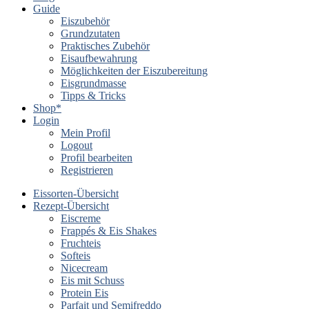
Guide
Eiszubehör
Grundzutaten
Praktisches Zubehör
Eisaufbewahrung
Möglichkeiten der Eiszubereitung
Eisgrundmasse
Tipps & Tricks
Shop*
Login
Mein Profil
Logout
Profil bearbeiten
Registrieren
Eissorten-Übersicht
Rezept-Übersicht
Eiscreme
Frappés & Eis Shakes
Fruchteis
Softeis
Nicecream
Eis mit Schuss
Protein Eis
Parfait und Semifreddo