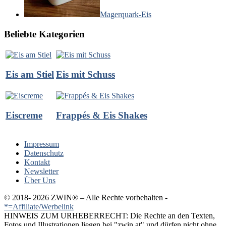
Magerquark-Eis
Beliebte Kategorien
Eis am Stiel
Eis mit Schuss
Eiscreme
Frappés & Eis Shakes
Impressum
Datenschutz
Kontakt
Newsletter
Über Uns
© 2018-
2026 ZWIN®️ – Alle Rechte vorbehalten -
*=Affiliate/Werbelink
HINWEIS ZUM URHEBERRECHT: Die Rechte an den Texten,
Fotos und Illustrationen liegen bei "zwin.at" und dürfen nicht ohne