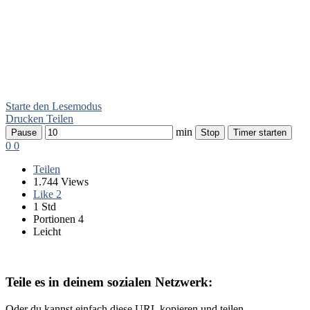
Starte den Lesemodus
Drucken
Teilen
min
Pause
Stop
Timer starten
0
0
Teilen
1.744 Views
Like
2
1 Std
Portionen 4
Leicht
Teile es in deinem sozialen Netzwerk:
Oder du kannst einfach diese URL kopieren und teilen