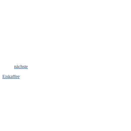
nächste
Eiskaffee
verwandte Rezepte:
Besondere Anlässe
Kaffee
Soulfood