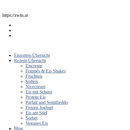
https://zwin.at
Eissorten-Übersicht
Rezept-Übersicht
Eiscreme
Frappés & Eis Shakes
Fruchteis
Softeis
Nicecream
Eis mit Schuss
Protein Eis
Parfait und Semifreddo
Frozen Joghurt
Eis am Stiel
Sorbet
Veganes Eis
Blog