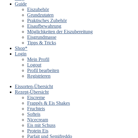
Guide
Eiszubehör
Grundzutaten
Praktisches Zubehör
Eisaufbewahrung
Möglichkeiten der Eiszubereitung
Eisgrundmasse
Tipps & Tricks
Shop*
Login
Mein Profil
Logout
Profil bearbeiten
Registrieren
Eissorten-Übersicht
Rezept-Übersicht
Eiscreme
Frappés & Eis Shakes
Fruchteis
Softeis
Nicecream
Eis mit Schuss
Protein Eis
Parfait und Semifreddo