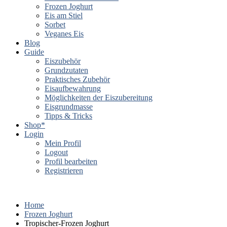
Frozen Joghurt
Eis am Stiel
Sorbet
Veganes Eis
Blog
Guide
Eiszubehör
Grundzutaten
Praktisches Zubehör
Eisaufbewahrung
Möglichkeiten der Eiszubereitung
Eisgrundmasse
Tipps & Tricks
Shop*
Login
Mein Profil
Logout
Profil bearbeiten
Registrieren
Home
Frozen Joghurt
Tropischer-Frozen Joghurt