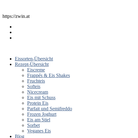
https://zwin.at
Eissorten-Übersicht
Rezept-Übersicht
Eiscreme
Frappés & Eis Shakes
Fruchteis
Softeis
Nicecream
Eis mit Schuss
Protein Eis
Parfait und Semifreddo
Frozen Joghurt
Eis am Stiel
Sorbet
Veganes Eis
Blog