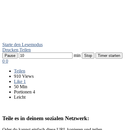
Starte den Lesemodus
Drucken
Teilen
min
Pause
Stop
Timer starten
0
0
Teilen
910 Views
Like
1
50 Min
Portionen 4
Leicht
Teile es in deinem sozialen Netzwerk:
Oder du kannst einfach diese URL kopieren und teilen