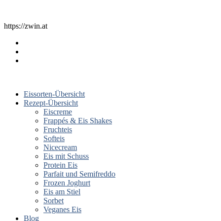
https://zwin.at
Eissorten-Übersicht
Rezept-Übersicht
Eiscreme
Frappés & Eis Shakes
Fruchteis
Softeis
Nicecream
Eis mit Schuss
Protein Eis
Parfait und Semifreddo
Frozen Joghurt
Eis am Stiel
Sorbet
Veganes Eis
Blog