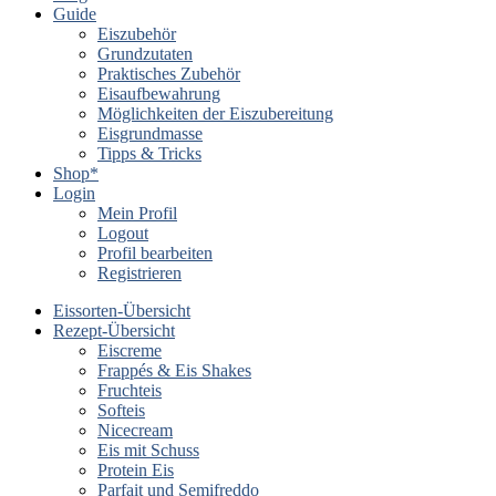
Guide
Eiszubehör
Grundzutaten
Praktisches Zubehör
Eisaufbewahrung
Möglichkeiten der Eiszubereitung
Eisgrundmasse
Tipps & Tricks
Shop*
Login
Mein Profil
Logout
Profil bearbeiten
Registrieren
Eissorten-Übersicht
Rezept-Übersicht
Eiscreme
Frappés & Eis Shakes
Fruchteis
Softeis
Nicecream
Eis mit Schuss
Protein Eis
Parfait und Semifreddo