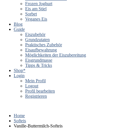
Frozen Joghurt
Eis am Stiel
Sorbet
Veganes Eis
Blog
Guide
Eiszubehör
Grundzutaten
Praktisches Zubehör
Eisaufbewahrung
Möglichkeiten der Eiszubereitung
Eisgrundmasse
Tipps & Tricks
Shop*
Login
Mein Profil
Logout
Profil bearbeiten
Registrieren
Home
Softeis
Vanille-Buttermilch-Softeis